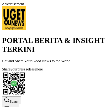
Advertisement
PORTAL BERITA & INSIGHT
TERKINI
Get and Share Your Good News to the World
Share
your
press release
here
Search