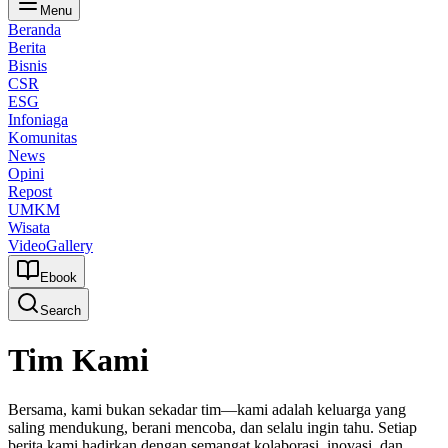
Menu
Beranda
Berita
Bisnis
CSR
ESG
Infoniaga
Komunitas
News
Opini
Repost
UMKM
Wisata
Video
Gallery
Ebook
Search
Tim Kami
Bersama, kami bukan sekadar tim—kami adalah keluarga yang
saling mendukung, berani mencoba, dan selalu ingin tahu. Setiap
berita kami hadirkan dengan semangat kolaborasi, inovasi, dan