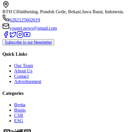
BTH C8
Jatibening, Pondok Gede, Bekasi.
Jawa Barat, Indonesia.
6282125602619
youget.news@gmail.com
Subscribe to our Newsletter
Quick Links
Our Team
About Us
Contact
Advertisement
Categories
Berita
Bisnis
CSR
ESG