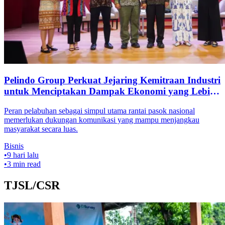
Pelindo Group Perkuat Jejaring Kemitraan Industri
untuk Menciptakan Dampak Ekonomi yang Lebih
Luas
Peran pelabuhan sebagai simpul utama rantai pasok nasional
memerlukan dukungan komunikasi yang mampu menjangkau
masyarakat secara luas.
Bisnis
•
9 hari lalu
•
3
min read
TJSL/CSR