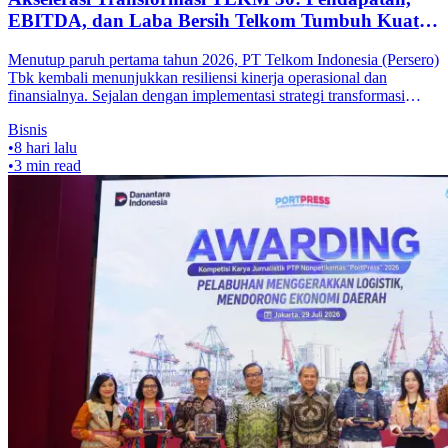
EBITDA, dan Laba Bersih Telkom Tumbuh Kuat di
Semester I 2026
Menutup paruh pertama tahun 2026, PT Telkom Indonesia (Persero)
Tbk kembali menunjukkan resiliensi kinerja operasional dan
finansialnya. Sejalan dengan implementasi strategi transformasi
digital TLKM
Bisnis
•
8 hari lalu
•
3
min read