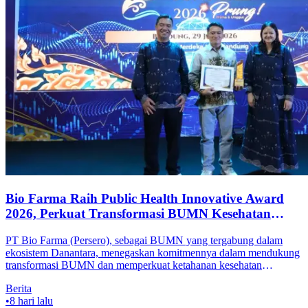
Bio Farma Raih Public Health Innovative Award
2026, Perkuat Transformasi BUMN Kesehatan
dalam Ekosistem Danantara
PT Bio Farma (Persero), sebagai BUMN yang tergabung dalam
ekosistem Danantara, menegaskan komitmennya dalam mendukung
transformasi BUMN dan memperkuat ketahanan kesehatan
nasional.
Berita
•
8 hari lalu