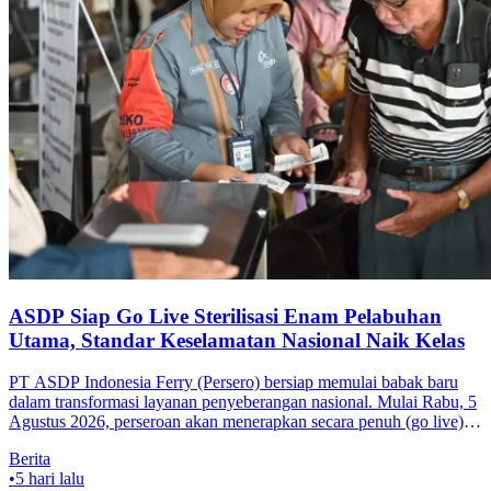
ASDP Siap Go Live Sterilisasi Enam Pelabuhan
Utama, Standar Keselamatan Nasional Naik Kelas
PT ASDP Indonesia Ferry (Persero) bersiap memulai babak baru
dalam transformasi layanan penyeberangan nasional. Mulai Rabu, 5
Agustus 2026, perseroan akan menerapkan secara penuh (go live)
kebijakan s
Berita
•
5 hari lalu