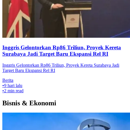
Inggris Gelontorkan Rp86 Triliun, Proyek Kereta
Surabaya Jadi Target Baru Ekspansi Rel RI
Inggris Gelontorkan Rp86 Triliun, Proyek Kereta Surabaya Jadi
Target Baru Ekspansi Rel RI
Berita
•
9 hari lalu
•
2
min read
Bisnis & Ekonomi