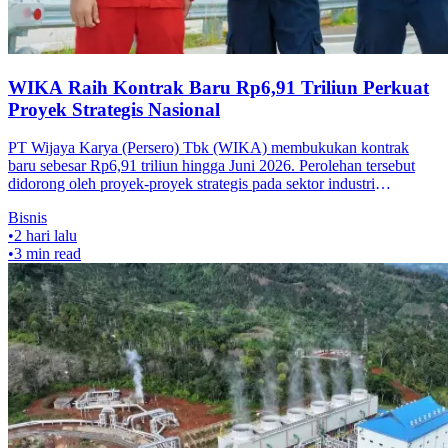
WIKA Raih Kontrak Baru Rp6,91 Triliun Perkuat
Proyek Strategis Nasional
PT Wijaya Karya (Persero) Tbk (WIKA) membukukan kontrak
baru sebesar Rp6,91 triliun hingga Juni 2026. Perolehan tersebut
didorong oleh proyek-proyek strategis pada sektor industri
penunjang konstruksi
Bisnis
•
2 hari lalu
•
3
min read