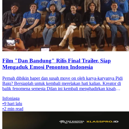
Film "Dan Bandung" Rilis Final Trailer, Siap
Mengaduk Emosi Penonton Indonesia
Pernah dibikin baper dan susah move on oleh karya-karyanya Pidi
Baiq? Bersiaplah untuk kembali merelakan hati kalian. Kreator di
balik fenomena semesta Dilan ini kembali menghadirkan kisah
terbarunya
Infoniaga
•
9 hari lalu
•
2
min read