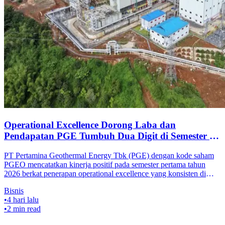
Operational Excellence Dorong Laba dan
Pendapatan PGE Tumbuh Dua Digit di Semester I-
2026
PT Pertamina Geothermal Energy Tbk (PGE) dengan kode saham
PGEO mencatatkan kinerja positif pada semester pertama tahun
2026 berkat penerapan operational excellence yang konsisten di
seluruh wilayah k
Bisnis
•
4 hari lalu
•
2
min read