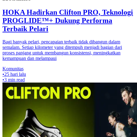
HOKA Hadirkan Clifton PRO, Teknologi
PROGLIDE™+ Dukung Performa
Terbaik Pelari
Bagi banyak pelari, pencapaian terbaik tidak dibangun dalam
semalam. Setiap kilometer yang ditempuh menjadi bagian dari
proses panjang untuk membangun konsistensi, meningkatkan
kemampuan dan melampaui
Komunitas
•
25 hari lalu
•
3
min read