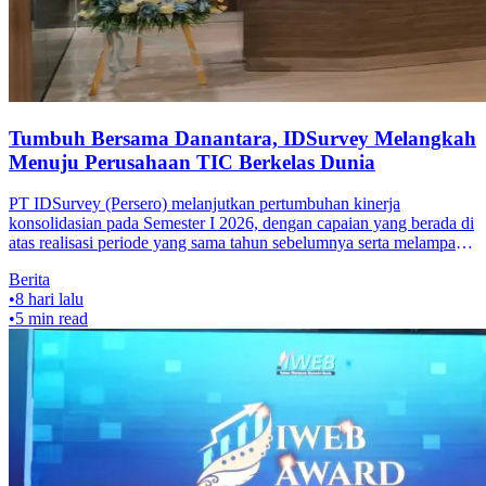
Tumbuh Bersama Danantara, IDSurvey Melangkah
Menuju Perusahaan TIC Berkelas Dunia
PT IDSurvey (Persero) melanjutkan pertumbuhan kinerja
konsolidasian pada Semester I 2026, dengan capaian yang berada di
atas realisasi periode yang sama tahun sebelumnya serta melampaui
target yang
Berita
•
8 hari lalu
•
5
min read