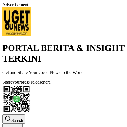
Advertisement
PORTAL BERITA & INSIGHT
TERKINI
Get and Share Your Good News to the World
Share
your
press release
here
Search