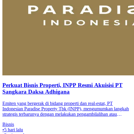
Perkuat Bisnis Properti, INPP Resmi Akuisisi PT
Sangkara Daksa Adhigana
Emiten yang bergerak di bidang properti dan real-estat, PT
Indonesian Paradise Property Tbk (INPP), mengumumkan langkah
strategis terbarunya dengan melakukan pengambilalihan atau
akuisisi terhadap PT
Bisnis
•
5 hari lalu