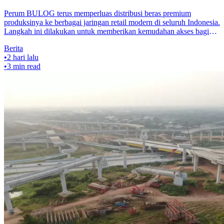
Perum BULOG terus memperluas distribusi beras premium
produksinya ke berbagai jaringan retail modern di seluruh Indonesia.
Langkah ini dilakukan untuk memberikan kemudahan akses bagi
masyarakat dalam
Berita
•
2 hari lalu
•
3
min read