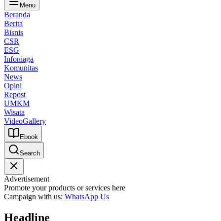
Menu
Beranda
Berita
Bisnis
CSR
ESG
Infoniaga
Komunitas
News
Opini
Repost
UMKM
Wisata
Video
Gallery
Ebook
Search
Advertisement
Promote your products or services here
Campaign with us:
WhatsApp Us
Headline