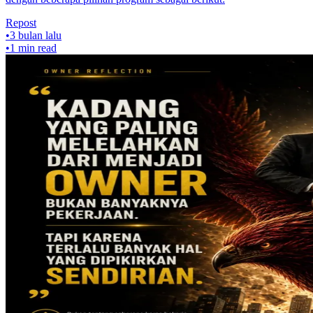
Repost
•
3 bulan lalu
•
1
min read