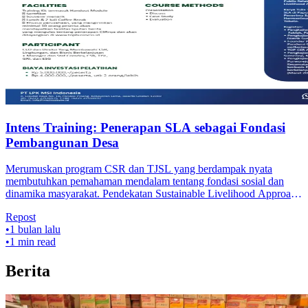
Intens Training: Penerapan SLA sebagai Fondasi
Pembangunan Desa
Merumuskan program CSR dan TJSL yang berdampak nyata
membutuhkan pemahaman mendalam tentang fondasi sosial dan
dinamika masyarakat. Pendekatan Sustainable Livelihood Approach
(SLA) hadir sebagai solus
Repost
•
1 bulan lalu
•
1
min read
Berita