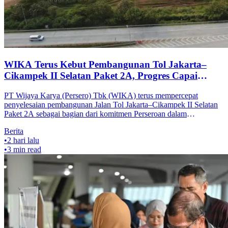
WIKA Terus Kebut Pembangunan Tol Jakarta–
Cikampek II Selatan Paket 2A, Progres Capai
85,20%
PT Wijaya Karya (Persero) Tbk (WIKA) terus mempercepat
penyelesaian pembangunan Jalan Tol Jakarta–Cikampek II Selatan
Paket 2A sebagai bagian dari komitmen Perseroan dalam
mendukung pengembangan
Berita
•
2 hari lalu
•
3
min read