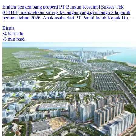
Emiten pengembang properti PT Bangun Kosambi Sukses Tbk
(CBDK) menorehkan kinerja keuangan yang gemilang pada paruh
pertama tahun 2026. Anak usaha dari PT Pantai Indah Kapuk Dua
Tbk (PANI) yang fokus
Bisnis
•
4 hari lalu
•
3
min read