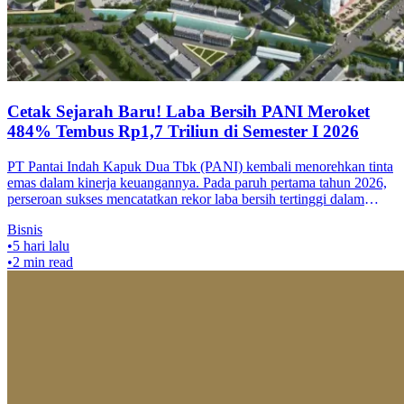
Cetak Sejarah Baru! Laba Bersih PANI Meroket
484% Tembus Rp1,7 Triliun di Semester I 2026
PT Pantai Indah Kapuk Dua Tbk (PANI) kembali menorehkan tinta
emas dalam kinerja keuangannya. Pada paruh pertama tahun 2026,
perseroan sukses mencatatkan rekor laba bersih tertinggi dalam
sejarah peru
Bisnis
•
5 hari lalu
•
2
min read