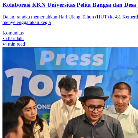
Kolaborasi KKN Universitas Pelita Bangsa dan Desa
Dalam rangka memeriahkan Hari Ulang Tahun (HUT) ke-81 Kemerdek
menyelenggarakan kegia
Komunitas
•
5 hari lalu
•
4
min read