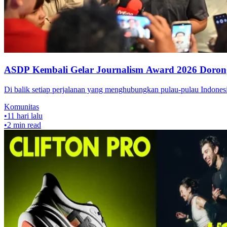
ASDP Kembali Gelar Journalism Award 2026 Dorong 
Di balik setiap perjalanan yang menghubungkan pulau-pulau Indonesi
Komunitas
•
11 hari lalu
•
2
min read