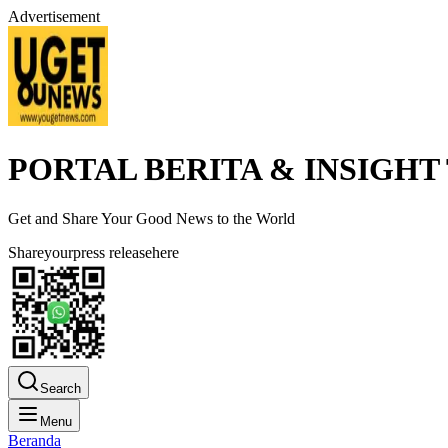
Advertisement
PORTAL BERITA & INSIGHT
Get and Share Your Good News to the World
Share
your
press release
here
Search
Menu
Beranda