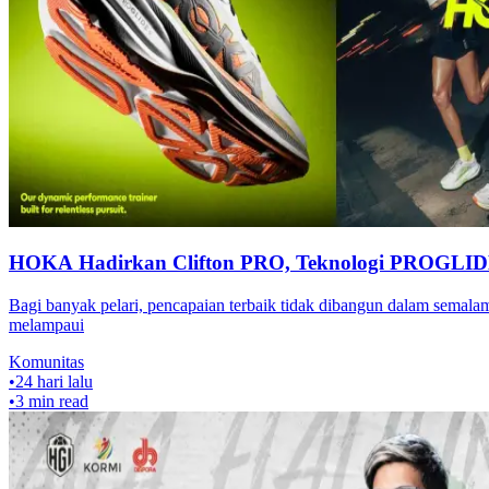
HOKA Hadirkan Clifton PRO, Teknologi PROGLIDE
Bagi banyak pelari, pencapaian terbaik tidak dibangun dalam semal
melampaui
Komunitas
•
24 hari lalu
•
3
min read