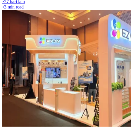
•
27 hari lalu
•
3
min read