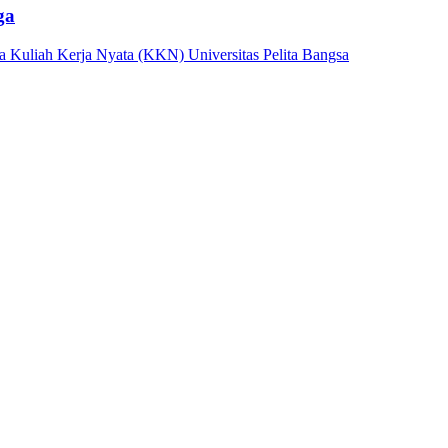
ga
Kuliah Kerja Nyata (KKN) Universitas Pelita Bangsa