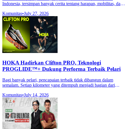
Indonesia, tersimpan banyak cerita tentang harapan, mobilitas, dan
pertumbuhan. Transportasi penyeberangan tidak hanya menjadi
Komunitas
•
July 27, 2026
HOKA Hadirkan Clifton PRO, Teknologi
PROGLIDE™+ Dukung Performa Terbaik Pelari
Bagi banyak pelari, pencapaian terbaik tidak dibangun dalam
semalam. Setiap kilometer yang ditempuh menjadi bagian dari
proses panjang untuk membangun konsistensi, meningkatkan
Komunitas
•
July 14, 2026
kemampuan dan melampaui