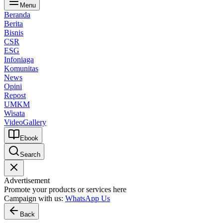
Menu
Beranda
Berita
Bisnis
CSR
ESG
Infoniaga
Komunitas
News
Opini
Repost
UMKM
Wisata
Video
Gallery
Ebook
Search
Advertisement
Promote your products or services here
Campaign with us:
WhatsApp Us
Back