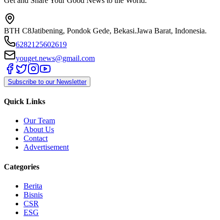
Get and Share Your Good News to the World.
BTH C8
Jatibening, Pondok Gede, Bekasi.
Jawa Barat, Indonesia.
6282125602619
youget.news@gmail.com
Subscribe to our Newsletter
Quick Links
Our Team
About Us
Contact
Advertisement
Categories
Berita
Bisnis
CSR
ESG