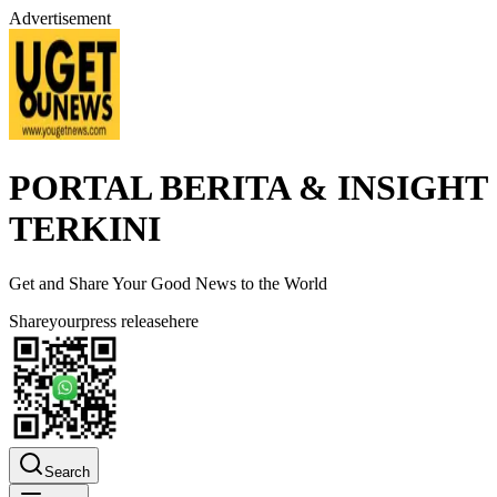
Advertisement
PORTAL BERITA & INSIGHT
TERKINI
Get and Share Your Good News to the World
Share
your
press release
here
Search