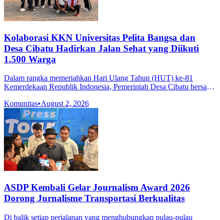
Kolaborasi KKN Universitas Pelita Bangsa dan
Desa Cibatu Hadirkan Jalan Sehat yang Diikuti
1.500 Warga
Dalam rangka memeriahkan Hari Ulang Tahun (HUT) ke-81
Kemerdekaan Republik Indonesia, Pemerintah Desa Cibatu bersama
mahasiswa Kuliah Kerja Nyata (KKN) Universitas Pelita Bangsa
Komunitas
•
August 2, 2026
menyelenggarakan kegia
ASDP Kembali Gelar Journalism Award 2026
Dorong Jurnalisme Transportasi Berkualitas
Di balik setiap perjalanan yang menghubungkan pulau-pulau