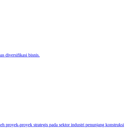
diversifikasi bisnis.
 proyek-proyek strategis pada sektor industri penunjang konstruksi