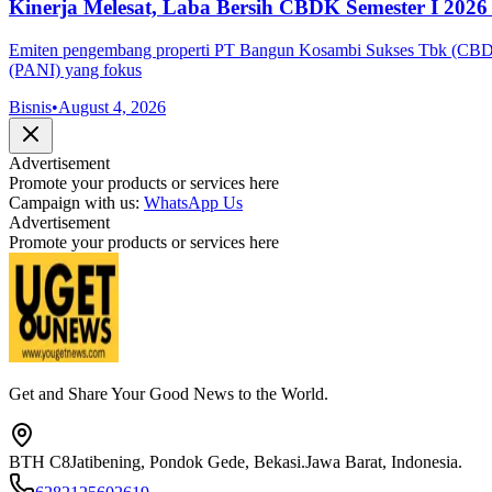
Kinerja Melesat, Laba Bersih CBDK Semester I 202
Emiten pengembang properti PT Bangun Kosambi Sukses Tbk (CBDK)
(PANI) yang fokus
Bisnis
•
August 4, 2026
Advertisement
Promote your products or services here
Campaign with us:
WhatsApp Us
Advertisement
Promote your products or services here
Get and Share Your Good News to the World.
BTH C8
Jatibening, Pondok Gede, Bekasi.
Jawa Barat, Indonesia.