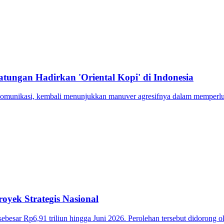
tungan Hadirkan 'Oriental Kopi' di Indonesia
munikasi, kembali menunjukkan manuver agresifnya dalam memperluas 
yek Strategis Nasional
ar Rp6,91 triliun hingga Juni 2026. Perolehan tersebut didorong oleh