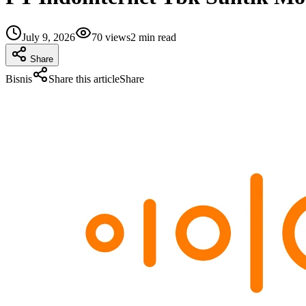
July 9, 2026
70
views
2
min read
Share
Bisnis
Share this article
Share