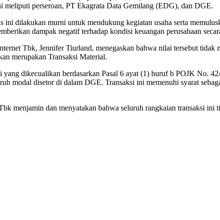
 ini meliputi perseroan, PT Ekagrata Data Gemilang (EDG), dan DGE.
s ini dilakukan murni untuk mendukung kegiatan usaha serta memulu
 memberikan dampak negatif terhadap kondisi keuangan perusahaan secar
internet Tbk, Jennifer Tiurland, menegaskan bahwa nilai tersebut tid
kan merupakan Transaksi Material.
liasi yang dikecualikan berdasarkan Pasal 6 ayat (1) huruf b POJK No. 4
uruh modal disetor di dalam DGE. Transaksi ini memenuhi syarat sebaga
Tbk menjamin dan menyatakan bahwa seluruh rangkaian transaksi ini 