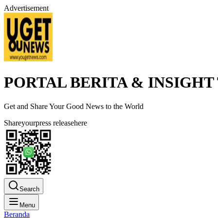
Advertisement
PORTAL BERITA & INSIGHT
Get and Share Your Good News to the World
Share
your
press release
here
Search
Menu
Beranda