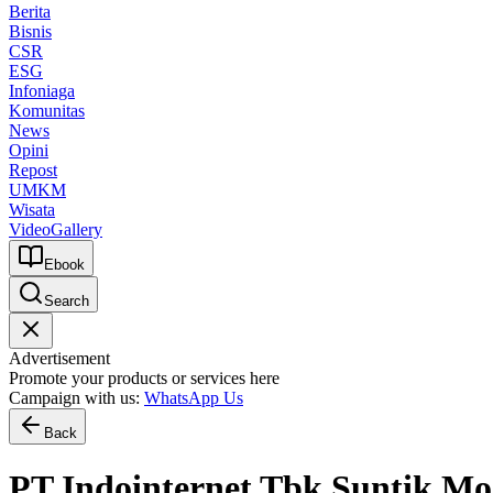
Berita
Bisnis
CSR
ESG
Infoniaga
Komunitas
News
Opini
Repost
UMKM
Wisata
Video
Gallery
Ebook
Search
Advertisement
Promote your products or services here
Campaign with us:
WhatsApp Us
Back
PT Indointernet Tbk Suntik Mo