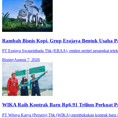
Rambah Bisnis Kopi, Grup Erajaya Bentuk Usaha Pa
PT Erajaya Swasembada Tbk (ERAA), emiten peritel perangkat teleko
Bisnis
•
August 7, 2026
WIKA Raih Kontrak Baru Rp6,91 Triliun Perkuat Pro
PT Wijaya Karya (Persero) Tbk (WIKA) membukukan kontrak baru sebes