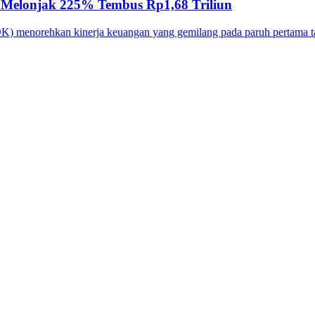
6 Melonjak 225% Tembus Rp1,68 Triliun
 menorehkan kinerja keuangan yang gemilang pada paruh pertama t