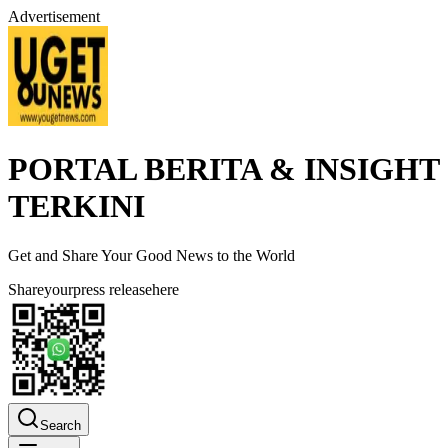
Advertisement
PORTAL BERITA & INSIGHT
TERKINI
Get and Share Your Good News to the World
Share
your
press release
here
Search