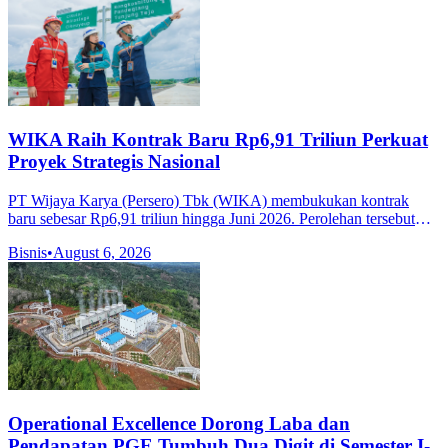
WIKA Raih Kontrak Baru Rp6,91 Triliun Perkuat
Proyek Strategis Nasional
PT Wijaya Karya (Persero) Tbk (WIKA) membukukan kontrak
baru sebesar Rp6,91 triliun hingga Juni 2026. Perolehan tersebut
didorong oleh proyek-proyek strategis pada sektor industri
Bisnis
•
August 6, 2026
penunjang konstruksi
Operational Excellence Dorong Laba dan
Pendapatan PGE Tumbuh Dua Digit di Semester I-