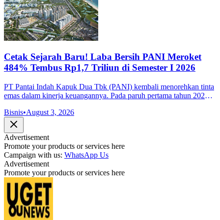
Cetak Sejarah Baru! Laba Bersih PANI Meroket
484% Tembus Rp1,7 Triliun di Semester I 2026
PT Pantai Indah Kapuk Dua Tbk (PANI) kembali menorehkan tinta
emas dalam kinerja keuangannya. Pada paruh pertama tahun 2026,
perseroan sukses mencatatkan rekor laba bersih tertinggi dalam
Bisnis
•
August 3, 2026
sejarah peru
Advertisement
Promote your products or services here
Campaign with us:
WhatsApp Us
Advertisement
Promote your products or services here