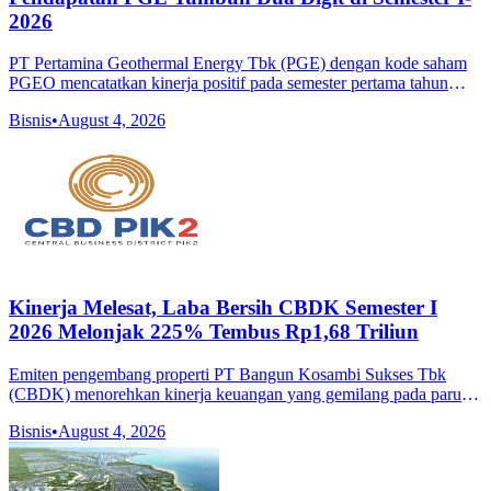
2026
PT Pertamina Geothermal Energy Tbk (PGE) dengan kode saham
PGEO mencatatkan kinerja positif pada semester pertama tahun
2026 berkat penerapan operational excellence yang konsisten di
Bisnis
•
August 4, 2026
seluruh wilayah k
Kinerja Melesat, Laba Bersih CBDK Semester I
2026 Melonjak 225% Tembus Rp1,68 Triliun
Emiten pengembang properti PT Bangun Kosambi Sukses Tbk
(CBDK) menorehkan kinerja keuangan yang gemilang pada paruh
pertama tahun 2026. Anak usaha dari PT Pantai Indah Kapuk Dua
Bisnis
•
August 4, 2026
Tbk (PANI) yang fokus