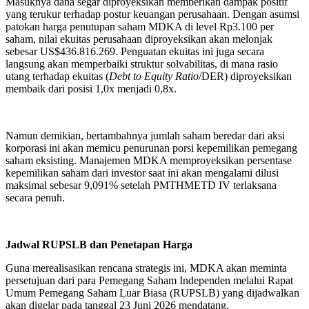
Masuknya dana segar diproyeksikan memberikan dampak positif
yang terukur terhadap postur keuangan perusahaan. Dengan asumsi
patokan harga penutupan saham MDKA di level Rp3.100 per
saham, nilai ekuitas perusahaan diproyeksikan akan melonjak
sebesar US$436.816.269. Penguatan ekuitas ini juga secara
langsung akan memperbaiki struktur solvabilitas, di mana rasio
utang terhadap ekuitas (
Debt to Equity Ratio
/DER) diproyeksikan
membaik dari posisi 1,0x menjadi 0,8x.
Namun demikian, bertambahnya jumlah saham beredar dari aksi
korporasi ini akan memicu penurunan porsi kepemilikan pemegang
saham eksisting. Manajemen MDKA memproyeksikan persentase
kepemilikan saham dari investor saat ini akan mengalami dilusi
maksimal sebesar 9,091% setelah PMTHMETD IV terlaksana
secara penuh.
Jadwal RUPSLB dan Penetapan Harga
Guna merealisasikan rencana strategis ini, MDKA akan meminta
persetujuan dari para Pemegang Saham Independen melalui Rapat
Umum Pemegang Saham Luar Biasa (RUPSLB) yang dijadwalkan
akan digelar pada tanggal 23 Juni 2026 mendatang.