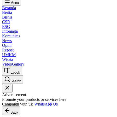
Menu
Beranda
Berita
Bisnis
CSR
ESG
Infoniaga
Komunitas
News
Opini
Repost
UMKM
Wisata
Video
Gallery
Ebook
Search
Advertisement
Promote your products or services here
Campaign with us:
WhatsApp Us
Back