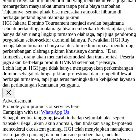
Seluruh kegiatan turnamen domino yang melibatkan HGI juga akan
menargetkan masyarakat umum tanpa perlu biaya tambahan.
Tujuannya, semua pihak bisa merasakan atmosfer hiburan di
berbagai pertandingan olahraga pikiran.
HGI Jakarta Domino Tournament menjadi awalan bagaimana
sebuah pertandingan olahraga bisa memberikan keberlanjutan, tidak
hanya dalam ruang lingkup turnamen olahraga, tapi juga pendorong
pergerakan sektor-sektor ekonomi lainnya. Perwakilan HGI Ray
mengatakan turnamen hanya salah satu medium upaya mendorong
perkembangan olahraga pikiran khususnya domino. "Dari
kompetisi, orang akan mencari akomodasi dan transportasi. Peserta
juga akan berbelanja produk UMKM setempat,” jelasnya.
Lebih lanjut, HGI juga tidak hanya mengupayakan perkembangan
domino sebagai olahraga pikiran profesional dan kompetitif lewat
berbagai turnamen, tapi juga terus meningkatkan kebijakan layanan
dan perlindungan keamanan pengguna.
Advertisement
Promote your products or services here
Campaign with us:
WhatsApp Us
Sebagai bentuk tanggung jawab terhadap sejumlah aksi seperti
transaksi ilegal, akun-akun anomali, dan tindakan yang berpotensi
mencederai ekosistem gaming, HGI telah menyiapkan manajemen
risiko jangka panjang dan mekanisme pembersihan, melalui