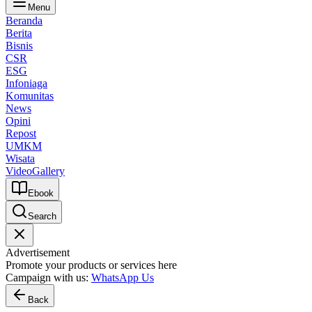
Menu
Beranda
Berita
Bisnis
CSR
ESG
Infoniaga
Komunitas
News
Opini
Repost
UMKM
Wisata
Video
Gallery
Ebook
Search
Advertisement
Promote your products or services here
Campaign with us:
WhatsApp Us
Back