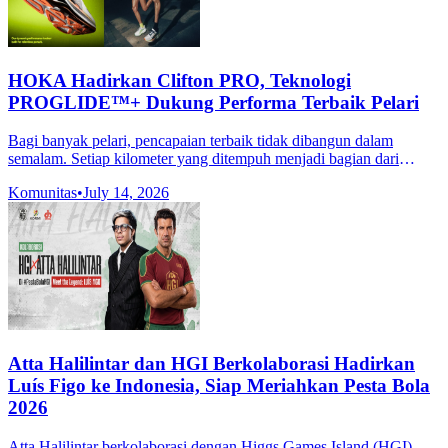
HOKA Hadirkan Clifton PRO, Teknologi
PROGLIDE™+ Dukung Performa Terbaik Pelari
Bagi banyak pelari, pencapaian terbaik tidak dibangun dalam
semalam. Setiap kilometer yang ditempuh menjadi bagian dari
proses panjang untuk membangun konsistensi, meningkatkan
Komunitas
•
July 14, 2026
kemampuan dan melampaui
Atta Halilintar dan HGI Berkolaborasi Hadirkan
Luís Figo ke Indonesia, Siap Meriahkan Pesta Bola
2026
Atta Halilintar berkolaborasi dengan Higgs Games Island (HGI)