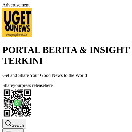
Advertisement
PORTAL BERITA & INSIGHT
TERKINI
Get and Share Your Good News to the World
Share
your
press release
here
Search