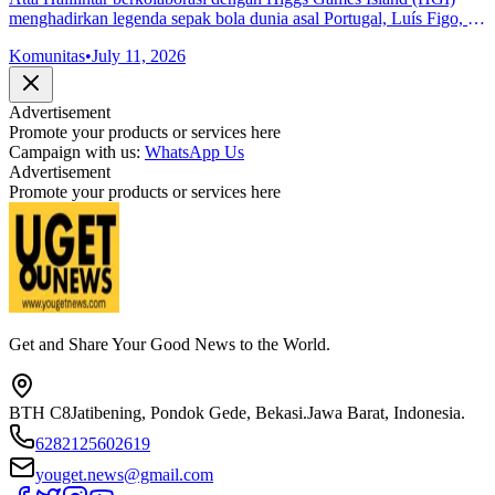
menghadirkan legenda sepak bola dunia asal Portugal, Luís Figo, ke
Indonesia dalam rangka memeriahkan Pesta Bola HGI 2026.
Komunitas
•
July 11, 2026
Advertisement
Promote your products or services here
Campaign with us:
WhatsApp Us
Advertisement
Promote your products or services here
Get and Share Your Good News to the World.
BTH C8
Jatibening, Pondok Gede, Bekasi.
Jawa Barat, Indonesia.
6282125602619
youget.news@gmail.com