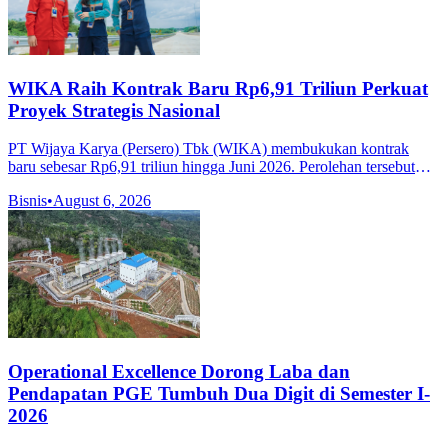
WIKA Raih Kontrak Baru Rp6,91 Triliun Perkuat
Proyek Strategis Nasional
PT Wijaya Karya (Persero) Tbk (WIKA) membukukan kontrak
baru sebesar Rp6,91 triliun hingga Juni 2026. Perolehan tersebut
didorong oleh proyek-proyek strategis pada sektor industri
Bisnis
•
August 6, 2026
penunjang konstruksi
Operational Excellence Dorong Laba dan
Pendapatan PGE Tumbuh Dua Digit di Semester I-
2026