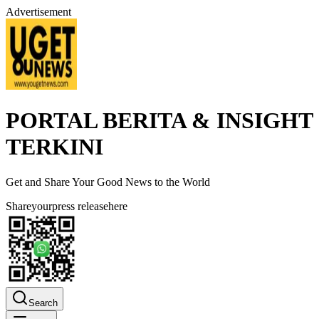
Advertisement
PORTAL BERITA & INSIGHT
TERKINI
Get and Share Your Good News to the World
Share
your
press release
here
Search