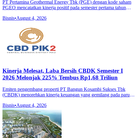
PT Pertamina Geothermal Energy Tbk (PGE) dengan kode saham
PGEO mencatatkan kinerja positif pada semester pertama tahun
2026 berkat penerapan operational excellence yang konsisten di
Bisnis
•
August 4, 2026
seluruh wilayah k
Kinerja Melesat, Laba Bersih CBDK Semester I
2026 Melonjak 225% Tembus Rp1,68 Triliun
Emiten pengembang properti PT Bangun Kosambi Sukses Tbk
(CBDK) menorehkan kinerja keuangan yang gemilang pada paruh
pertama tahun 2026. Anak usaha dari PT Pantai Indah Kapuk Dua
Bisnis
•
August 4, 2026
Tbk (PANI) yang fokus