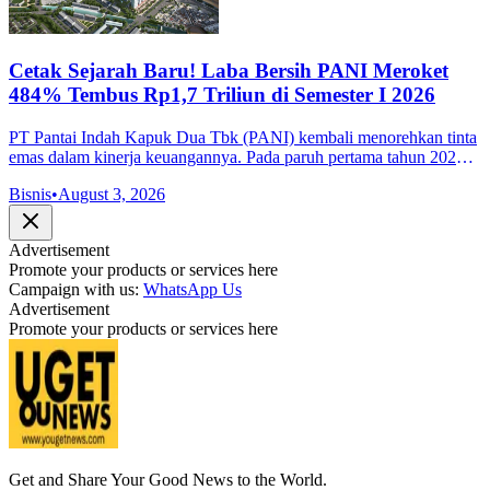
Cetak Sejarah Baru! Laba Bersih PANI Meroket
484% Tembus Rp1,7 Triliun di Semester I 2026
PT Pantai Indah Kapuk Dua Tbk (PANI) kembali menorehkan tinta
emas dalam kinerja keuangannya. Pada paruh pertama tahun 2026,
perseroan sukses mencatatkan rekor laba bersih tertinggi dalam
Bisnis
•
August 3, 2026
sejarah peru
Advertisement
Promote your products or services here
Campaign with us:
WhatsApp Us
Advertisement
Promote your products or services here
Get and Share Your Good News to the World.