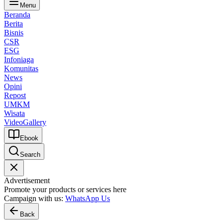
Menu
Beranda
Berita
Bisnis
CSR
ESG
Infoniaga
Komunitas
News
Opini
Repost
UMKM
Wisata
Video
Gallery
Ebook
Search
Advertisement
Promote your products or services here
Campaign with us:
WhatsApp Us
Back