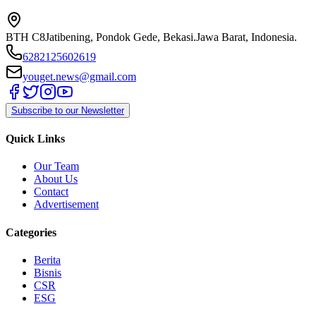
BTH C8
Jatibening, Pondok Gede, Bekasi.
Jawa Barat, Indonesia.
6282125602619
youget.news@gmail.com
Subscribe to our Newsletter
Quick Links
Our Team
About Us
Contact
Advertisement
Categories
Berita
Bisnis
CSR
ESG