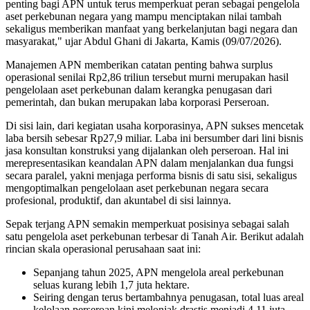
penting bagi APN untuk terus memperkuat peran sebagai pengelola
aset perkebunan negara yang mampu menciptakan nilai tambah
sekaligus memberikan manfaat yang berkelanjutan bagi negara dan
masyarakat," ujar Abdul Ghani di Jakarta, Kamis (09/07/2026).
Manajemen APN memberikan catatan penting bahwa surplus
operasional senilai Rp2,86 triliun tersebut murni merupakan hasil
pengelolaan aset perkebunan dalam kerangka penugasan dari
pemerintah, dan bukan merupakan laba korporasi Perseroan.
Di sisi lain, dari kegiatan usaha korporasinya, APN sukses mencetak
laba bersih sebesar Rp27,9 miliar. Laba ini bersumber dari lini bisnis
jasa konsultan konstruksi yang dijalankan oleh perseroan. Hal ini
merepresentasikan keandalan APN dalam menjalankan dua fungsi
secara paralel, yakni menjaga performa bisnis di satu sisi, sekaligus
mengoptimalkan pengelolaan aset perkebunan negara secara
profesional, produktif, dan akuntabel di sisi lainnya.
Sepak terjang APN semakin memperkuat posisinya sebagai salah
satu pengelola aset perkebunan terbesar di Tanah Air. Berikut adalah
rincian skala operasional perusahaan saat ini:
Sepanjang tahun 2025, APN mengelola areal perkebunan
seluas kurang lebih 1,7 juta hektare.
Seiring dengan terus bertambahnya penugasan, total luas areal
kelolaan perseroan kini melonjak drastis menjadi 4,11 juta