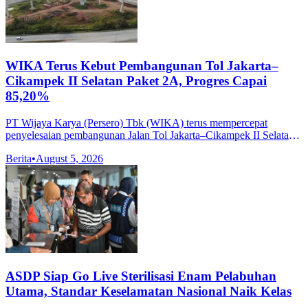
WIKA Terus Kebut Pembangunan Tol Jakarta–
Cikampek II Selatan Paket 2A, Progres Capai
85,20%
PT Wijaya Karya (Persero) Tbk (WIKA) terus mempercepat
penyelesaian pembangunan Jalan Tol Jakarta–Cikampek II Selatan
Paket 2A sebagai bagian dari komitmen Perseroan dalam
Berita
•
August 5, 2026
mendukung pengembangan
ASDP Siap Go Live Sterilisasi Enam Pelabuhan
Utama, Standar Keselamatan Nasional Naik Kelas