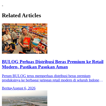
-
Related Articles
BULOG Perluas Distribusi Beras Premium ke Retail
Modern, Pastikan Pasokan Aman
Perum BULOG terus memperluas distribusi beras premium
produksinya ke berbagai jaringan retail modern di seluruh Indonesia.
Langkah ini dilakukan untuk memberikan kemudahan akses bagi
Berita
•
August 6, 2026
masyarakat dalam