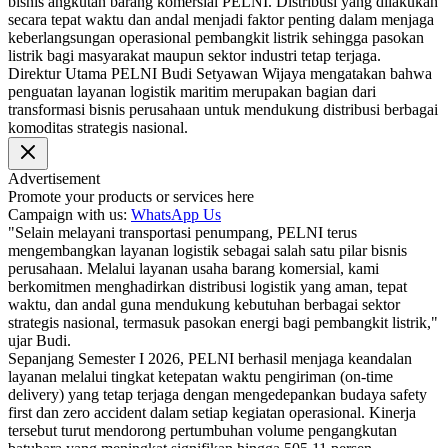
bisnis angkutan barang komersial PELNI. Distribusi yang dilakukan
secara tepat waktu dan andal menjadi faktor penting dalam menjaga
keberlangsungan operasional pembangkit listrik sehingga pasokan
listrik bagi masyarakat maupun sektor industri tetap terjaga.
Direktur Utama PELNI Budi Setyawan Wijaya mengatakan bahwa
penguatan layanan logistik maritim merupakan bagian dari
transformasi bisnis perusahaan untuk mendukung distribusi berbagai
komoditas strategis nasional.
Advertisement
Promote your products or services here
Campaign with us:
WhatsApp Us
"Selain melayani transportasi penumpang, PELNI terus
mengembangkan layanan logistik sebagai salah satu pilar bisnis
perusahaan. Melalui layanan usaha barang komersial, kami
berkomitmen menghadirkan distribusi logistik yang aman, tepat
waktu, dan andal guna mendukung kebutuhan berbagai sektor
strategis nasional, termasuk pasokan energi bagi pembangkit listrik,"
ujar Budi.
Sepanjang Semester I 2026, PELNI berhasil menjaga keandalan
layanan melalui tingkat ketepatan waktu pengiriman (on-time
delivery) yang tetap terjaga dengan mengedepankan budaya safety
first dan zero accident dalam setiap kegiatan operasional. Kinerja
tersebut turut mendorong pertumbuhan volume pengangkutan