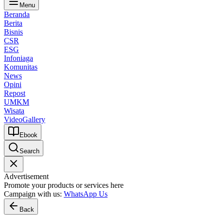
Menu
Beranda
Berita
Bisnis
CSR
ESG
Infoniaga
Komunitas
News
Opini
Repost
UMKM
Wisata
Video
Gallery
Ebook
Search
Advertisement
Promote your products or services here
Campaign with us:
WhatsApp Us
Back