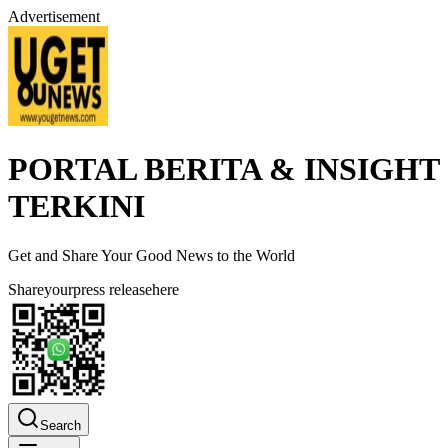
Advertisement
PORTAL BERITA & INSIGHT
TERKINI
Get and Share Your Good News to the World
Share
your
press release
here
Search