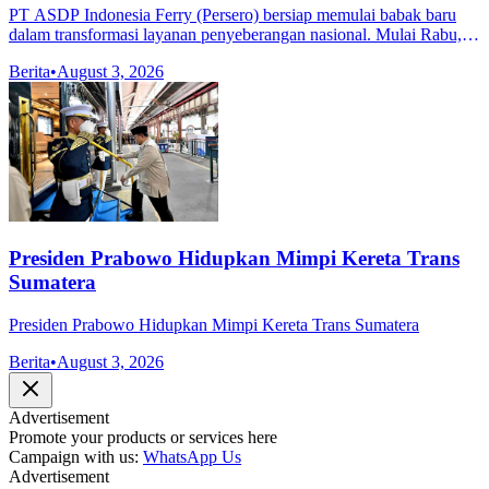
PT ASDP Indonesia Ferry (Persero) bersiap memulai babak baru
dalam transformasi layanan penyeberangan nasional. Mulai Rabu, 5
Agustus 2026, perseroan akan menerapkan secara penuh (go live)
Berita
•
August 3, 2026
kebijakan s
Presiden Prabowo Hidupkan Mimpi Kereta Trans
Sumatera
Presiden Prabowo Hidupkan Mimpi Kereta Trans Sumatera
Berita
•
August 3, 2026
Advertisement
Promote your products or services here
Campaign with us:
WhatsApp Us
Advertisement