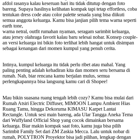
afdol rasanya kalau keseruan hari itu tidak ditutup dengan foto
bareng. Supaya hasilnya kelihatan kompak tapi tetap effortless, coba
tentukan dress code atau color palette senada yang bisa diikuti
semua anggota keluarga. Kamu bisa janjian pilih tema warna seperti
earth tone,
warna netral, outfit rumahan nyaman, seragam sarimbit keluarga,
atau jersey olahraga favorit kalau baru selesai nobar. Konsep couple-
an versi keluarga ini bikin foto terlihat lebih hangat untuk disimpan
sebagai kenangan dari momen kumpul yang penuh cerita.
Intinya, kumpul keluarga itu tidak perlu ribet atau mahal. Yang
paling penting adalah kehadiran kita dan momen seru bersama di
rumah. Nah, biar rencana kamu berjalan mulus, semua
perlengkapannya bisa langsung kamu cari di Shopee!
Mau bikin suasana ruang tengah lebih cozy? Kamu bisa mulai dari
Rumah Atsiri Electric Diffuser, MIMOON Lampu Ambient Hias
Ruang Tamu, hingga Dekoruma KIMASU Karpet Lantai
Rectangle. Untuk sesi main bareng, ada Ular Tangga Aneka Tema
dari Wuffyland Official Shop yang cocok dimainkan bersama
keluarga. Biar makin kompak saat foto, kamu juga bisa pilih
Sarimbit Family Set dari ZM Zaskia Mecca. Lalu untuk nobar di
rumah, POLYTRON Proyektor bisa jadi pilihan, lengkap dengan