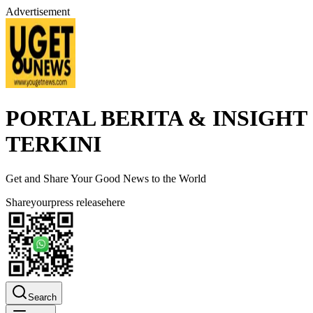
Advertisement
PORTAL BERITA & INSIGHT
TERKINI
Get and Share Your Good News to the World
Share
your
press release
here
Search