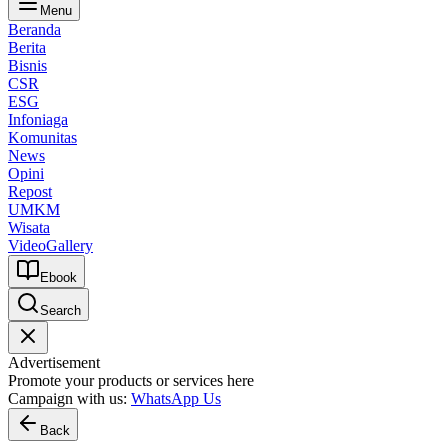
Menu
Beranda
Berita
Bisnis
CSR
ESG
Infoniaga
Komunitas
News
Opini
Repost
UMKM
Wisata
Video
Gallery
Ebook
Search
Advertisement
Promote your products or services here
Campaign with us:
WhatsApp Us
Back