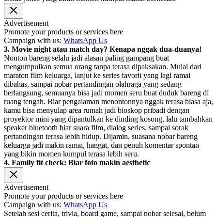
Advertisement
Promote your products or services here
Campaign with us:
WhatsApp Us
3. Movie night atau match day? Kenapa nggak dua-duanya!
Nonton bareng selalu jadi alasan paling gampang buat
mengumpulkan semua orang tanpa terasa dipaksakan. Mulai dari
maraton film keluarga, lanjut ke series favorit yang lagi ramai
dibahas, sampai nobar pertandingan olahraga yang sedang
berlangsung, semuanya bisa jadi momen seru buat duduk bareng di
ruang tengah. Biar pengalaman menontonnya nggak terasa biasa aja,
kamu bisa menyulap area rumah jadi bioskop pribadi dengan
proyektor mini yang dipantulkan ke dinding kosong, lalu tambahkan
speaker bluetooth biar suara film, dialog series, sampai sorak
pertandingan terasa lebih hidup. Dijamin, suasana nobar bareng
keluarga jadi makin ramai, hangat, dan penuh komentar spontan
yang bikin momen kumpul terasa lebih seru.
4. Family fit check: Biar foto makin aesthetic
Advertisement
Promote your products or services here
Campaign with us:
WhatsApp Us
Setelah sesi cerita, trivia, board game, sampai nobar selesai, belum