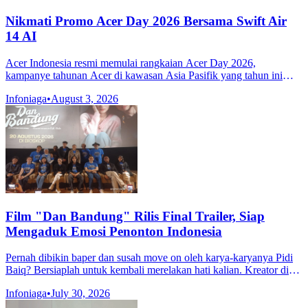
Nikmati Promo Acer Day 2026 Bersama Swift Air
14 AI
Acer Indonesia resmi memulai rangkaian Acer Day 2026,
kampanye tahunan Acer di kawasan Asia Pasifik yang tahun ini
memasuki penyelenggaraan ke-10.
Infoniaga
•
August 3, 2026
Film "Dan Bandung" Rilis Final Trailer, Siap
Mengaduk Emosi Penonton Indonesia
Pernah dibikin baper dan susah move on oleh karya-karyanya Pidi
Baiq? Bersiaplah untuk kembali merelakan hati kalian. Kreator di
balik fenomena semesta Dilan ini kembali menghadirkan kisah
Infoniaga
•
July 30, 2026
terbarunya