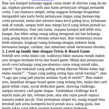
Biar sesi kumpul keluarga nggak cuma muter di obrolan yang itu-itu
aja, siapkan question cards atau kartu pertanyaan sebagai pemantik
cerita. Cara mainnya simpel, setiap anggota keluarga bergantian
mengambil satu kartu berisi pertanyaan ringan yang memancing
cerita personal, mulai dari memori masa kecil paling lucu, kebiasaan
unik di rumah, sampai hobi atau mimpi kecil yang belum pernah ke-
spill sebelumnya. Dari satu kartu, suasana kumpul jadi lebih seru,
hangat, dan bikin setiap orang saling mengenal sisi lain keluarga
yang jarang muncul di obrolan sehari-hari. Biar momennya terasa
lebih intimate, lengkapi ruang keluarga dengan ambient lamp
bernuansa hangat, camilan, dan minuman untuk menemani obrolan.
2. Level up family time dengan Trivia & Board Game
Setelah sesi cerita mulai cair, waktunya bikin suasana rumah makin
seru dengan bermain trivia dan board game. Mulai dari pertanyaan
receh versi keluarga yang jawabannya cuma orang rumah tahu,
seperti “Apa makanan yang paling sering dipesan Mama kalau lagi
malas masak?”, “Siapa yang paling sering lupa naruh barang?”, atau
“Lagu apa yang jadi playlist andalan Ayah di mobil?”. Biar makin
seru, lanjutkan dengan board game yang sedang hits, mulai dari card
game tebak cepat, social deduction game, drawing challenge,
sampai mystery card game ringan. Tambahkan challenge kecil
seperti main per tim, rebutan poin, atau adu cepat jawab supaya
suasana makin pecah. Dari permainan simpel ini, ruang tengah bisa
berubah jadi arena kompetisi kecil penuh tawa, saling goda, dan
inside jokes yang bikin momen kumpul makin berkesan.