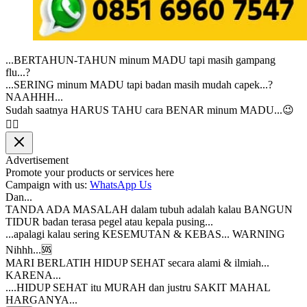
...BERTAHUN-TAHUN minum MADU tapi masih gampang
flu...?
...SERING minum MADU tapi badan masih mudah capek...?
NAAHHH...
Sudah saatnya HARUS TAHU cara BENAR minum MADU...😉
👌🏻
Advertisement
Promote your products or services here
Campaign with us:
WhatsApp Us
Dan...
TANDA ADA MASALAH dalam tubuh adalah kalau BANGUN
TIDUR badan terasa pegel atau kepala pusing...
...apalagi kalau sering KESEMUTAN & KEBAS... WARNING
Nihhh...🆘
MARI BERLATIH HIDUP SEHAT secara alami & ilmiah...
KARENA...
....HIDUP SEHAT itu MURAH dan justru SAKIT MAHAL
HARGANYA...