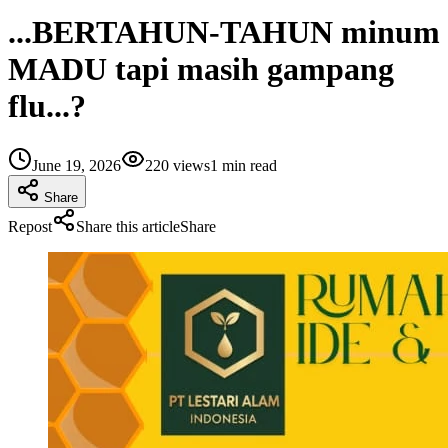
...BERTAHUN-TAHUN minum
MADU tapi masih gampang
flu...?
June 19, 2026
220
views
1
min read
Share
Repost
Share this article
Share