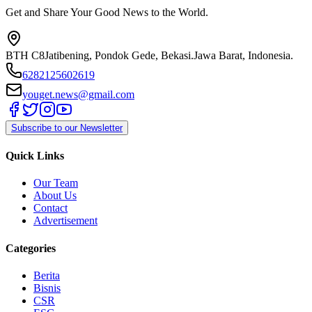
Get and Share Your Good News to the World.
BTH C8
Jatibening, Pondok Gede, Bekasi.
Jawa Barat, Indonesia.
6282125602619
youget.news@gmail.com
Subscribe to our Newsletter
Quick Links
Our Team
About Us
Contact
Advertisement
Categories
Berita
Bisnis
CSR