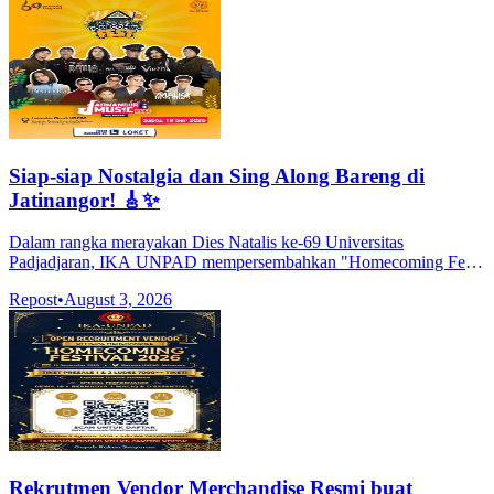
Siap-siap Nostalgia dan Sing Along Bareng di
Jatinangor! 🎸✨
Dalam rangka merayakan Dies Natalis ke-69 Universitas
Padjadjaran, IKA UNPAD mempersembahkan "Homecoming Fest:
Jatinangor Music Fest"! Acara ini dijamin bakal pecah karena
Repost
•
August 3, 2026
dimeriahkan oleh jajaran mus
Rekrutmen Vendor Merchandise Resmi buat