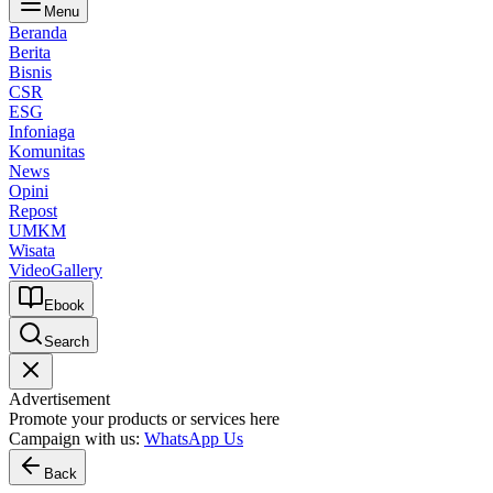
Menu
Beranda
Berita
Bisnis
CSR
ESG
Infoniaga
Komunitas
News
Opini
Repost
UMKM
Wisata
Video
Gallery
Ebook
Search
Advertisement
Promote your products or services here
Campaign with us:
WhatsApp Us
Back