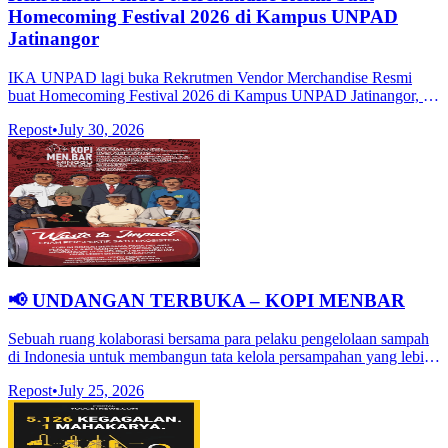
Homecoming Festival 2026 di Kampus UNPAD
Jatinangor
IKA UNPAD lagi buka Rekrutmen Vendor Merchandise Resmi
buat Homecoming Festival 2026 di Kampus UNPAD Jatinangor, tgl
19 September 2026.
Repost
•
July 30, 2026
📢 UNDANGAN TERBUKA – KOPI MENBAR
Sebuah ruang kolaborasi bersama para pelaku pengelolaan sampah
di Indonesia untuk membangun tata kelola persampahan yang lebih
baik, inklusif, dan berkelanjutan.
Repost
•
July 25, 2026