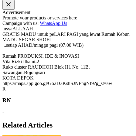
Advertisement
Promote your products or services here
Campaign with us:
WhatsApp Us
insyaALLAAH...
GRATIS MADU untuk peLARI PAGI yang lewat Rumah Kebun
MADU SEGAR SHOFI...
...setiap AHAD/minggu pagi (07.00 WIB)
Rumah PRODUKSI, IDE & INOVASI
Vila Rizki Ilhami-2
Ruko cluster RAUDHOH Blok H1 No. 11B.
Sawangan-Bojongsari
KOTA DEPOK
https://maps.app.goo.gl/Go2D3KshSJNFngNf9?g_st=aw
R
RN
-
Related Articles