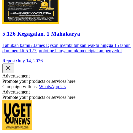
5.126 Kegagalan. 1 Mahakarya
Tahukah kamu? James Dyson membutuhkan waktu hingga 15 tahun
dan merakit 5.127 prototipe hanya untuk menciptakan penyedot
debu tanpa kantong. Dari ribuan percobaan tersebut, 5.126 di
Repost
•
July 14, 2026
antaranya berujung
Advertisement
Promote your products or services here
Campaign with us:
WhatsApp Us
Advertisement
Promote your products or services here