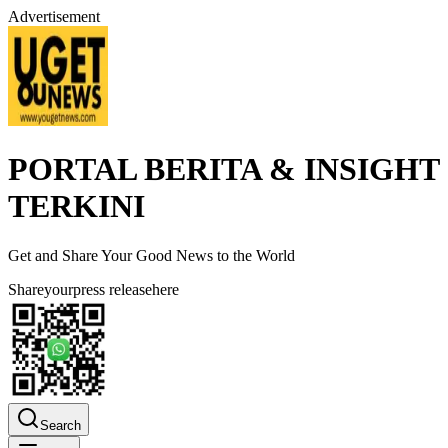
Advertisement
PORTAL BERITA & INSIGHT
TERKINI
Get and Share Your Good News to the World
Share
your
press release
here
Search